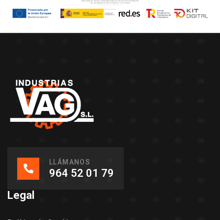
LLÁMANOS
964 52 01 79
Legal